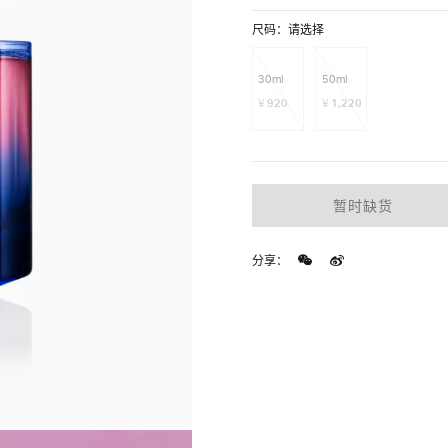
尺码：请选择
30ml
50ml
¥
¥
920
1,220
暂时缺货
分享：