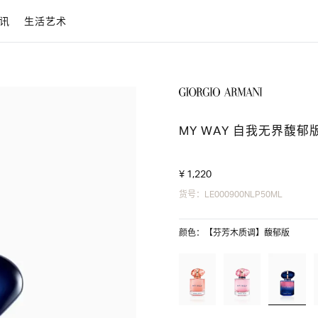
讯
生活艺术
MY WAY 自我无界馥郁
¥ 1,220
货号：LE000900NLP50ML
颜色：【芬芳木质调】馥郁版