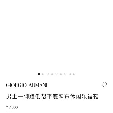
男士一脚蹬低帮平底网布休闲乐福鞋
¥ 7,300