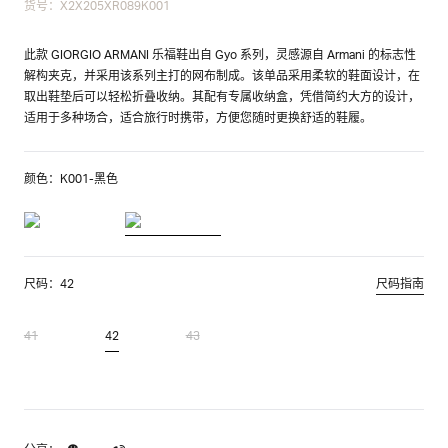
货号：X2X205XR089K001
此款 GIORGIO ARMANI 乐福鞋出自 Gyo 系列，灵感源自 Armani 的标志性
解构夹克，并采用该系列主打的网布制成。该单品采用柔软的鞋面设计，在
取出鞋垫后可以轻松折叠收纳。其配有专属收纳盒，凭借简约大方的设计，
适用于多种场合，适合旅行时携带，方便您随时更换舒适的鞋履。
颜色：K001-黑色
尺码：42
尺码指南
41
42
43