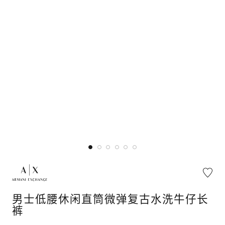
男士低腰休闲直筒微弹复古水洗牛仔长
裤