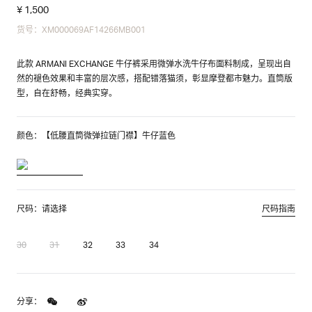
¥ 1,500
货号：XM000069AF14266MB001
此款 ARMANI EXCHANGE 牛仔裤采用微弹水洗牛仔布面料制成，呈现出自
然的褪色效果和丰富的层次感，搭配错落猫须，彰显摩登都市魅力。直筒版
型，自在舒畅，经典实穿。
颜色：【低腰直筒微弹拉链门襟】牛仔蓝色
尺码：请选择
尺码指南
30
31
32
33
34
分享：