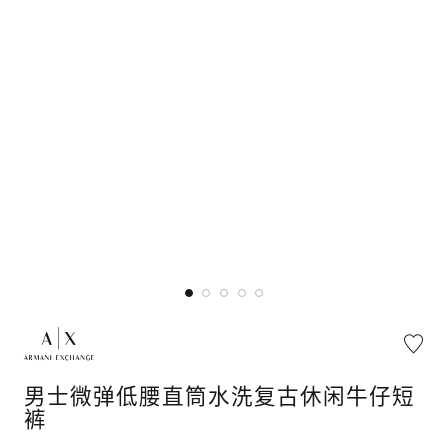
男士微弹低腰直筒水洗复古休闲牛仔短
裤