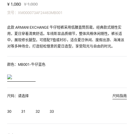
¥ 1,080
¥ 1,800
货号：XM000073AF24463MB001
此款 ARMANI EXCHANGE 牛仔短裤采用低腰直筒剪裁，经典款式随性实
用，夏日穿着清爽舒适。车线彰显品质细节，整体风格休闲随性。裤长适
中，展现修长腿型。可搭配T恤或衬衫，适合夏日休闲、度假出游、海滩派
对等多种场合，打造轻松惬意的夏日造型，享受阳光与自由的时光。
颜色：MB001-牛仔蓝色
尺码：请选择
尺码指南
30
31
32
33