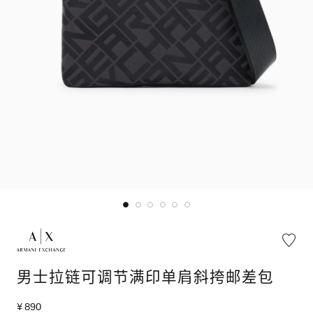
男士拉链可调节满印单肩斜挎邮差包
¥ 890