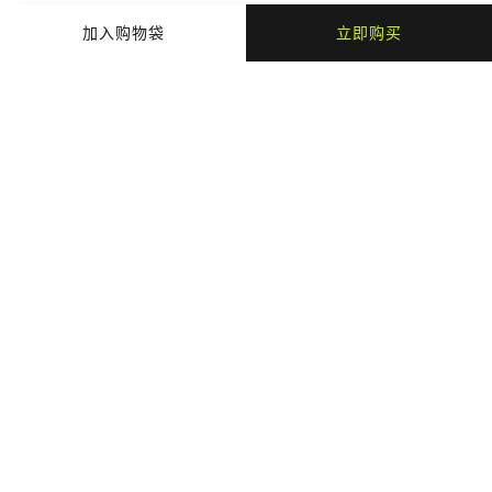
加入购物袋
立即购买
商品细节
商品材质
支付与配送
猜你喜欢
最近浏览