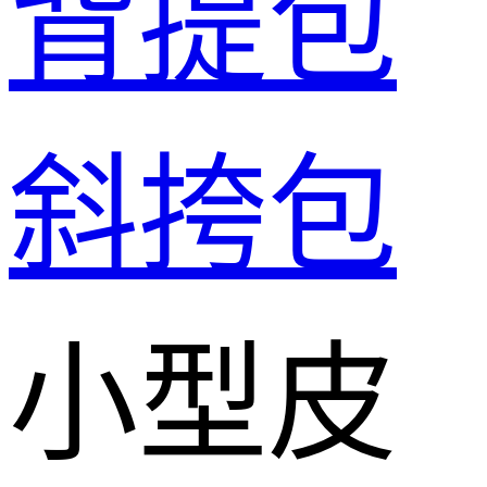
背提包
斜挎包
小型皮