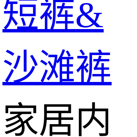
短裤&
沙滩裤
家居内