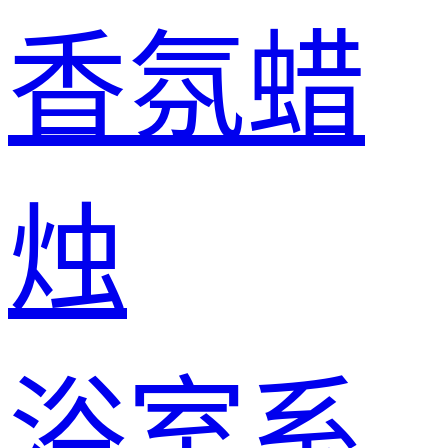
香氛蜡
烛
浴室系