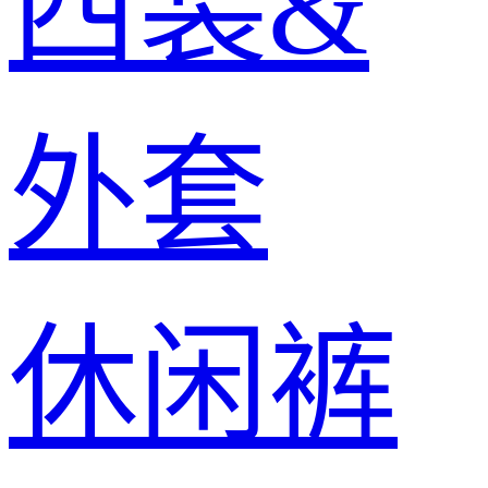
西装&
外套
休闲裤