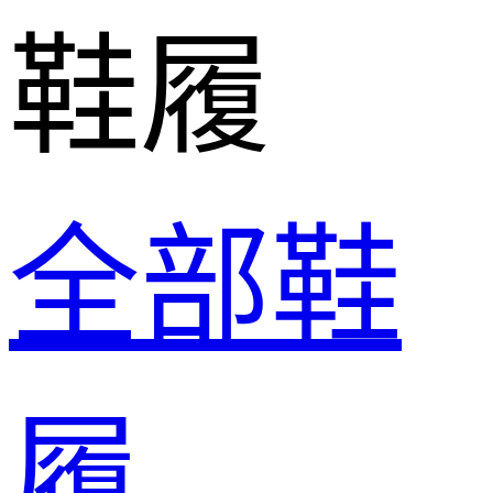
鞋履
全部鞋
履