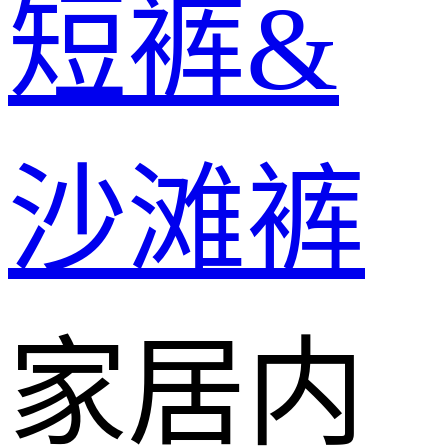
短裤&
沙滩裤
家居内