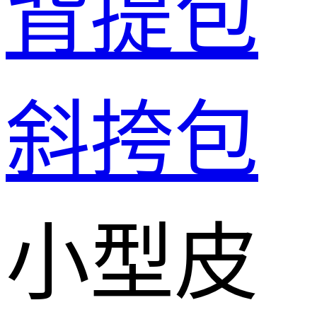
背提包
斜挎包
小型皮