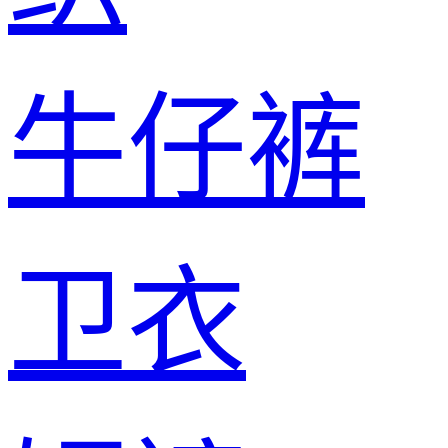
牛仔裤
卫衣