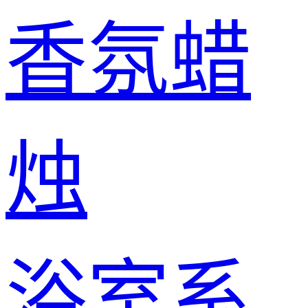
香氛蜡
烛
浴室系