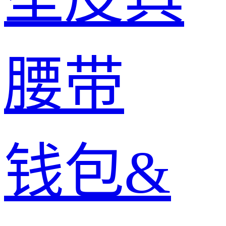
腰带
钱包&