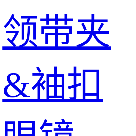
领带夹
&袖扣