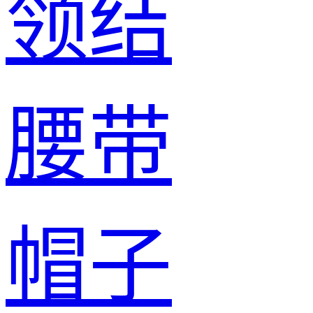
领结
腰带
帽子