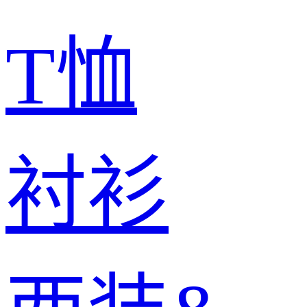
T恤
衬衫