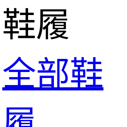
鞋履
全部鞋
履