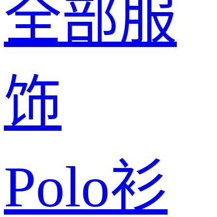
全部服
饰
Polo衫