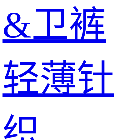
&卫裤
轻薄针
织