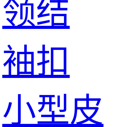
领结
袖扣
小型皮