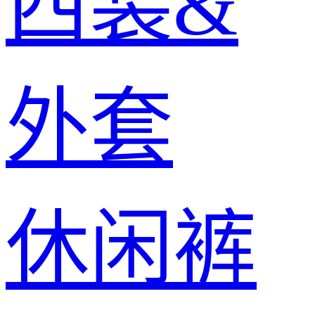
西装&
外套
休闲裤