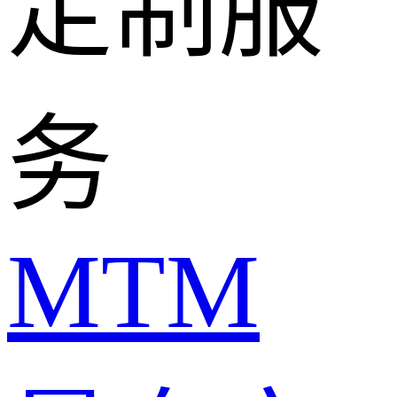
定制服
务
MTM