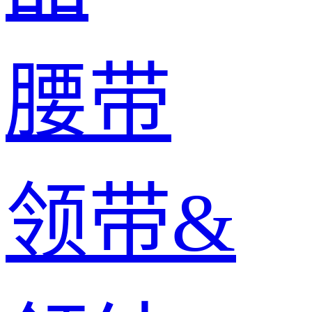
腰带
领带&