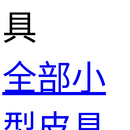
具
全部小
型皮具