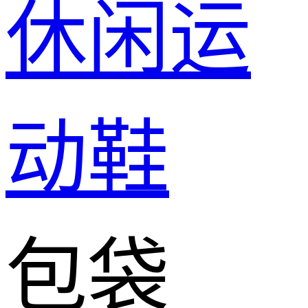
休闲运
动鞋
包袋