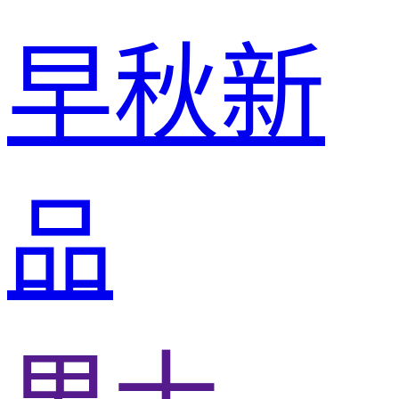
早秋新
品