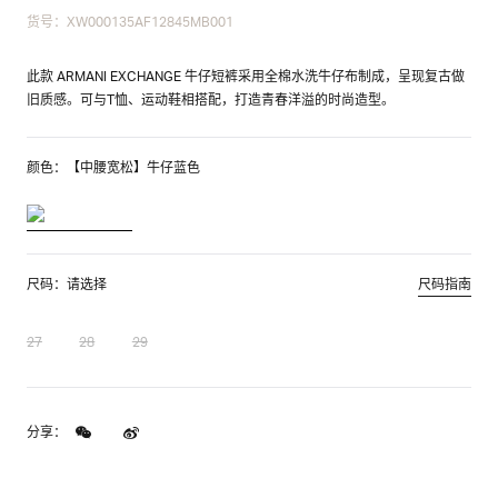
货号：XW000135AF12845MB001
此款 ARMANI EXCHANGE 牛仔短裤采用全棉水洗牛仔布制成，呈现复古做
旧质感。可与T恤、运动鞋相搭配，打造青春洋溢的时尚造型。
颜色：【中腰宽松】牛仔蓝色
尺码：请选择
尺码指南
27
28
29
分享：