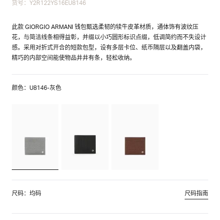
货号：Y2R122YS16EU8146
此款 GIORGIO ARMANI 钱包甄选柔韧的犊牛皮革材质，通体饰有波纹压
花，与简洁线条相得益彰，并缀以小巧圆形标识点缀，低调简约而不失设计
感。采用对折式开合的短款包型，设有多层卡位、纸币隔层以及翻盖内袋，
精巧的内部空间能使物品井井有条，轻松收纳。
颜色：U8146-灰色
尺码：均码
尺码指南