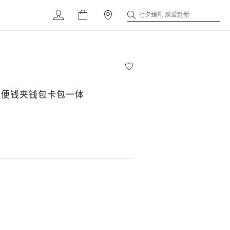
七夕臻礼 焕爱赴新
轻便钱夹钱包卡包一体