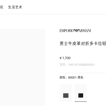
讯
生活艺术
男士牛皮革对折多卡位
¥ 1,700
货号：Y4R167Y068E80001
颜色：80001-黑色