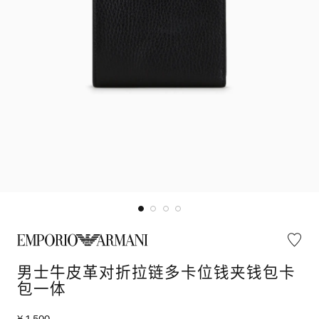
男士牛皮革对折拉链多卡位钱夹钱包卡
包一体
¥ 1,500