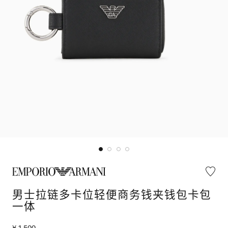
男士拉链多卡位轻便商务钱夹钱包卡包
一体
¥ 1,500