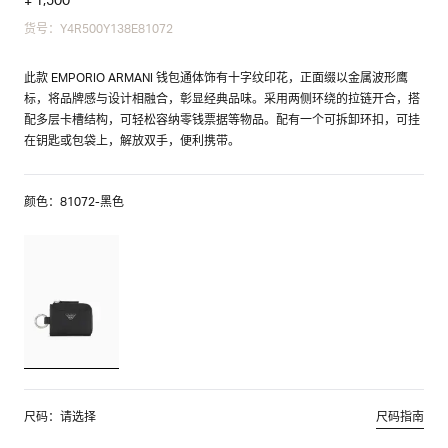
货号：Y4R500Y138E81072
此款 EMPORIO ARMANI 钱包通体饰有十字纹印花，正面缀以金属波形鹰
标，将品牌感与设计相融合，彰显经典品味。采用两侧环绕的拉链开合，搭
配多层卡槽结构，可轻松容纳零钱票据等物品。配有一个可拆卸环扣，可挂
在钥匙或包袋上，解放双手，便利携带。
颜色：81072-黑色
尺码：请选择
尺码指南