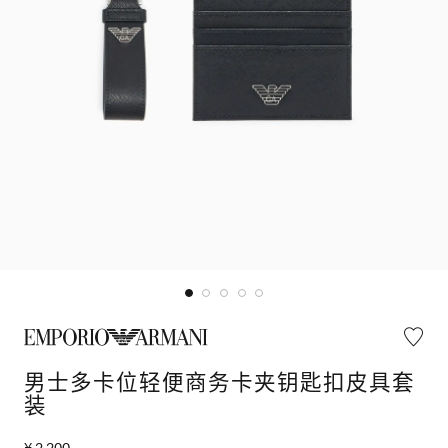
男士多卡位轻便商务卡夹钥匙扣皮具套
装
¥ 2,200