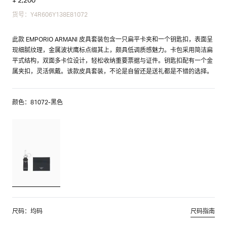
货号：Y4R606Y138E81072
此款 EMPORIO ARMANI 皮具套装包含一只扁平卡夹和一个钥匙扣，表面呈
现细腻纹理，金属波状鹰标点缀其上，颇具低调质感魅力。卡包采用简洁扁
平式结构，双面多卡位设计，轻松收纳重要票据与证件。钥匙扣配有一个金
属夹扣，灵活佩戴。该款皮具套装，不论是自留还是送礼都是不错的选择。
颜色：81072-黑色
尺码：均码
尺码指南