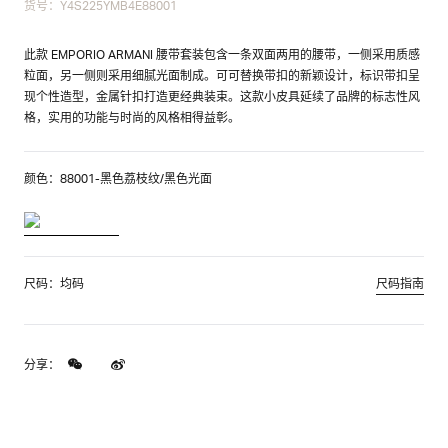
货号：Y4S225YMB4E88001
此款 EMPORIO ARMANI 腰带套装包含一条双面两用的腰带，一侧采用质感
粒面，另一侧则采用细腻光面制成。可可替换带扣的新颖设计，标识带扣呈
现个性造型，金属针扣打造更经典装束。这款小皮具延续了品牌的标志性风
格，实用的功能与时尚的风格相得益彰。
颜色：88001-黑色荔枝纹/黑色光面
尺码：均码
尺码指南
分享：