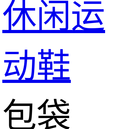
休闲运
动鞋
包袋