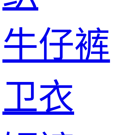
牛仔裤
卫衣