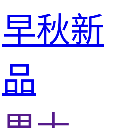
早秋新
品