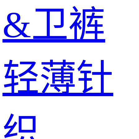
&卫裤
轻薄针
织