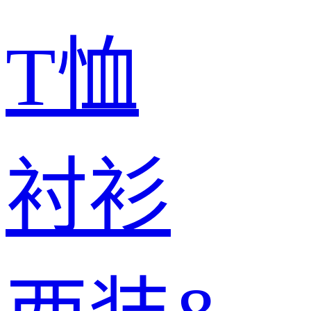
T恤
衬衫