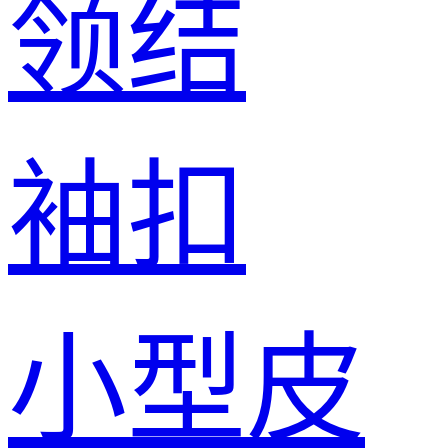
领结
袖扣
小型皮