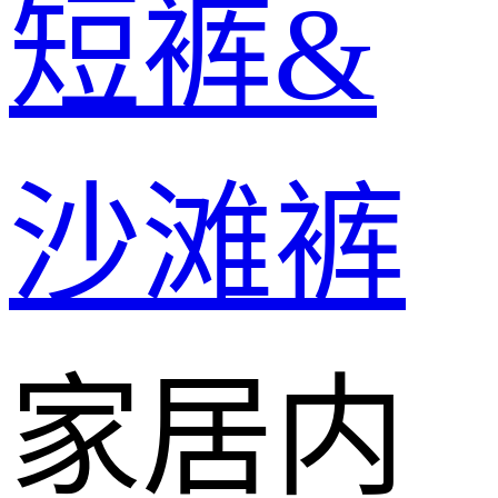
短裤&
沙滩裤
家居内