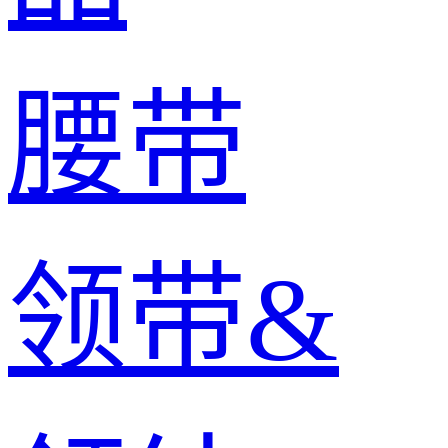
腰带
领带&