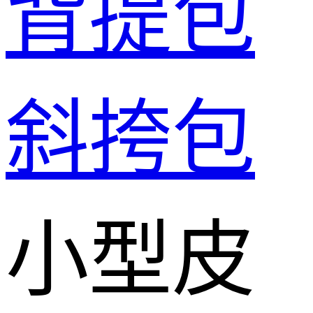
背提包
斜挎包
小型皮