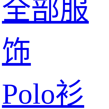
全部服
饰
Polo衫