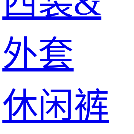
西装&
外套
休闲裤