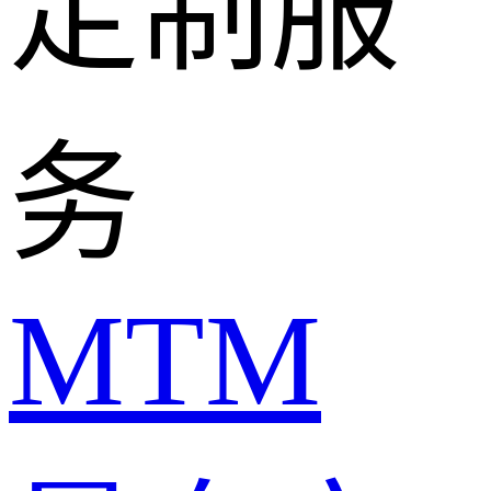
定制服
务
MTM