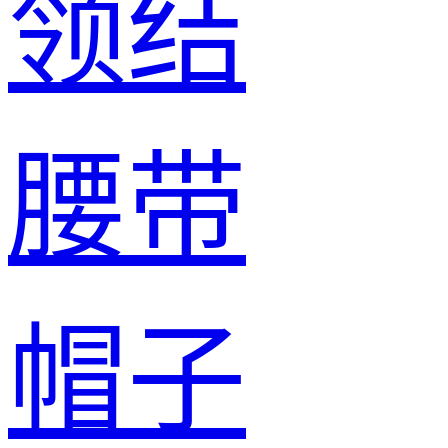
领结
腰带
帽子