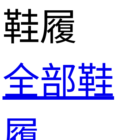
鞋履
全部鞋
履