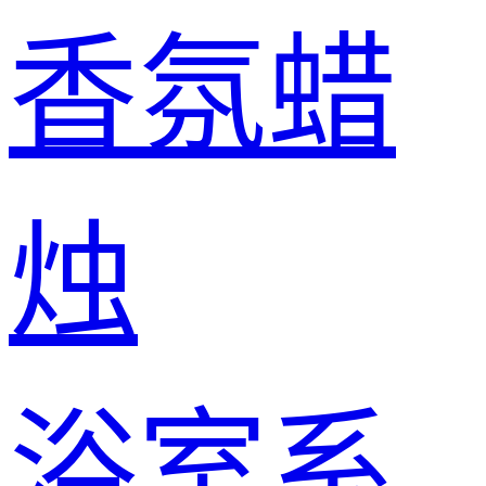
香氛蜡
烛
浴室系