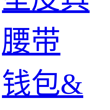
腰带
钱包&