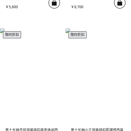
￥5,600
￥9,700
限时折扣
限时折扣
男士长袖平驳领单排扣商务休闲西
男士长袖小立领单排扣肌理感西装