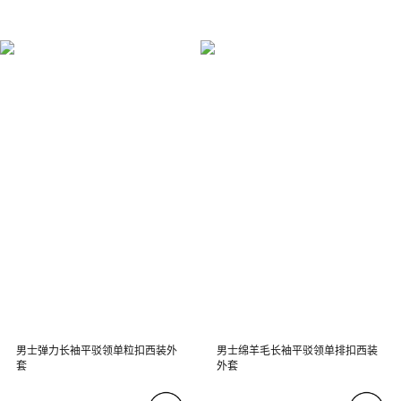
男士弹力长袖平驳领单粒扣西装外
男士绵羊毛长袖平驳领单排扣西装
套
外套