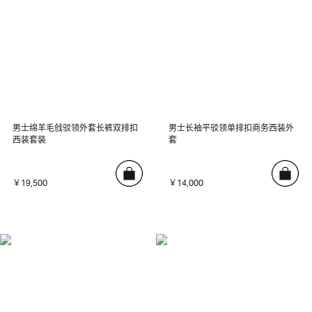
男士绵羊毛戗驳领外套长裤双排扣
男士长袖平驳领单排扣商务西装外
西装套装
套
￥19,500
￥14,000