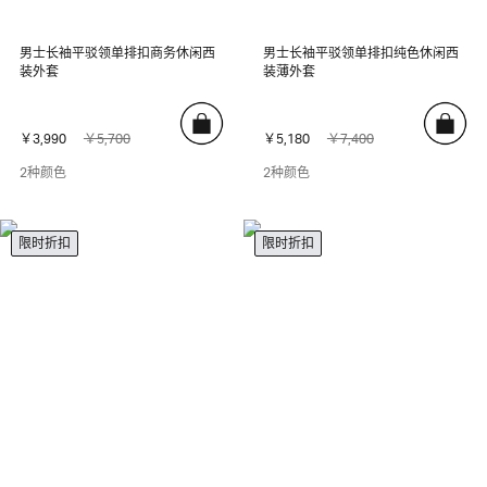
男士长袖平驳领单排扣商务休闲西
男士长袖平驳领单排扣纯色休闲西
装外套
装薄外套
￥3,990
￥5,700
￥5,180
￥7,400
2种颜色
2种颜色
限时折扣
限时折扣