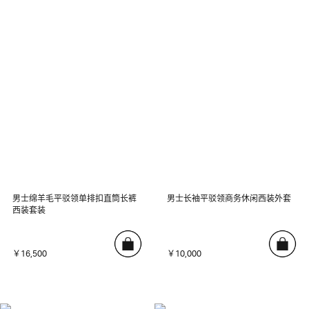
男士绵羊毛平驳领单排扣直筒长裤
男士长袖平驳领商务休闲西装外套
西装套装
￥16,500
￥10,000