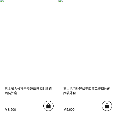
男士弹力长袖平驳领单排扣肌理感
男士泡泡纱轻薄平驳领单排扣休闲
西装外套
西装外套
￥8,200
￥5,600