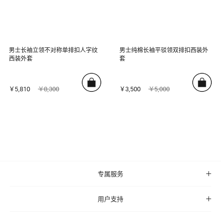
男士长袖立领不对称单排扣人字纹
男士纯棉长袖平驳领双排扣西装外
西装外套
套
￥5,810
￥8,300
￥3,500
￥5,000
专属服务
用户支持