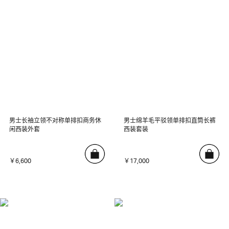
男士长袖立领不对称单排扣商务休
男士绵羊毛平驳领单排扣直筒长裤
闲西装外套
西装套装
￥6,600
￥17,000