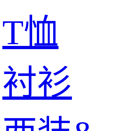
T恤
衬衫