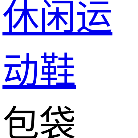
休闲运
动鞋
包袋