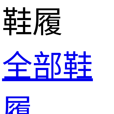
鞋履
全部鞋
履