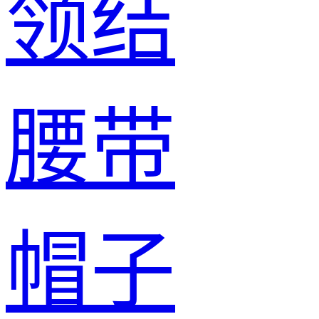
领结
腰带
帽子