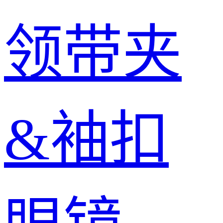
领带夹
&袖扣