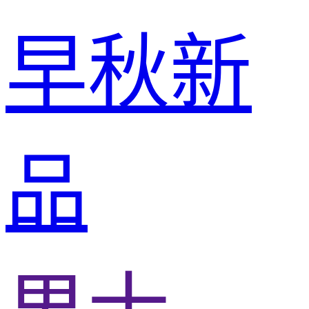
早秋新
品