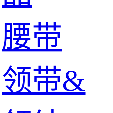
腰带
领带&