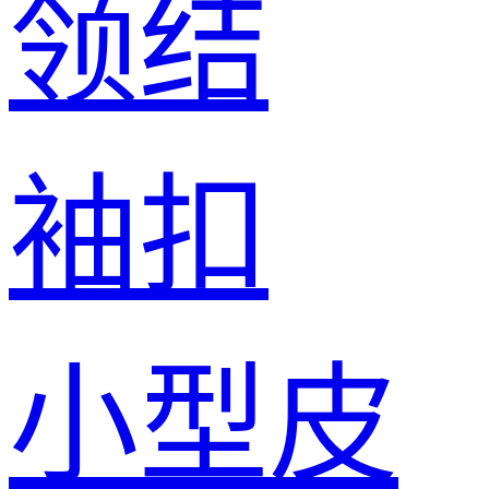
领结
袖扣
小型皮