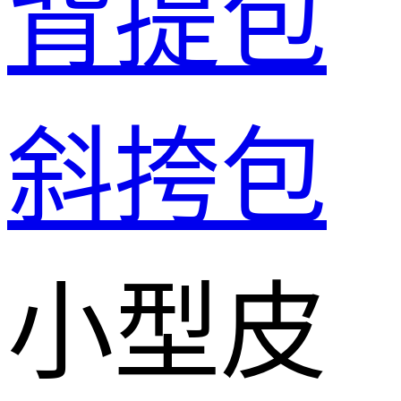
背提包
斜挎包
小型皮