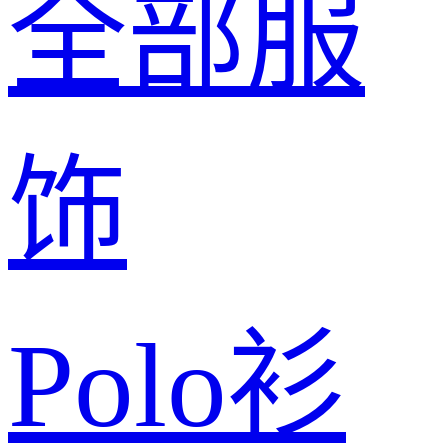
全部服
饰
Polo衫