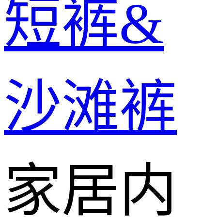
短裤&
沙滩裤
家居内