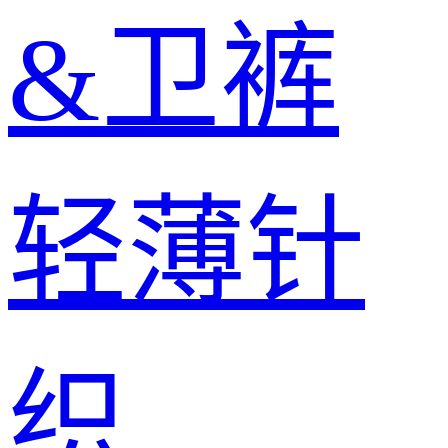
&卫裤
轻薄针
织