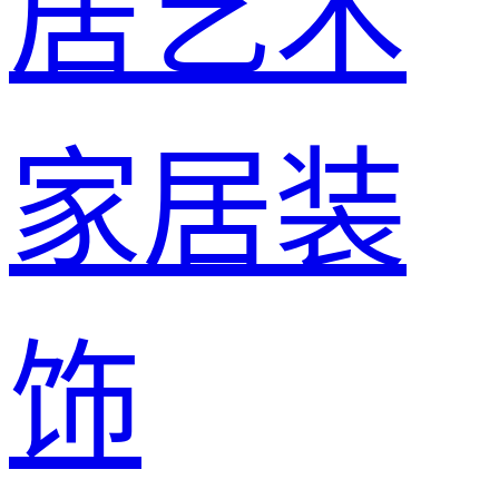
居艺术
家居装
饰