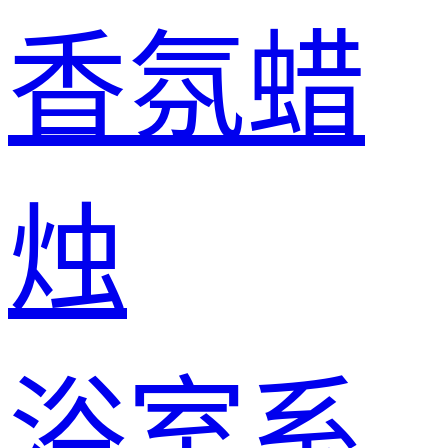
香氛蜡
烛
浴室系