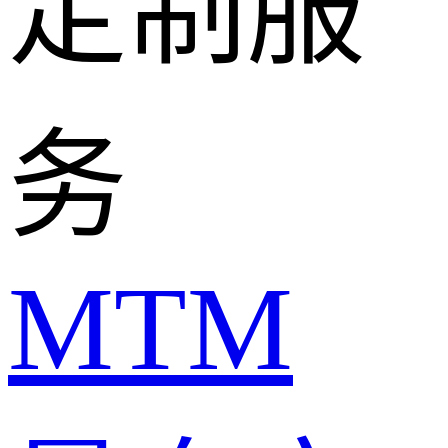
定制服
务
MTM