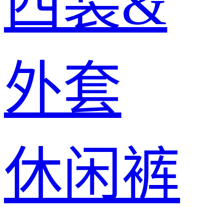
西装&
外套
休闲裤