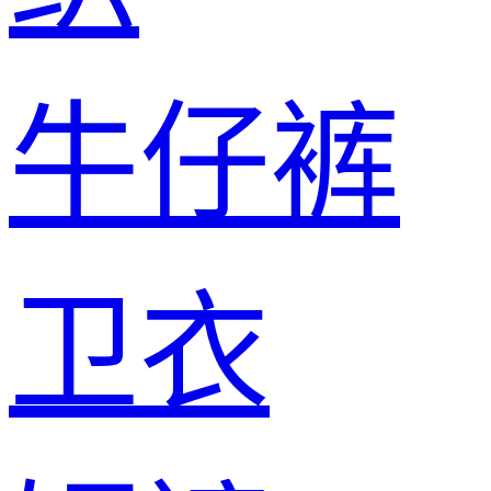
牛仔裤
卫衣