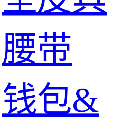
腰带
钱包&