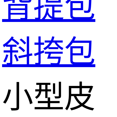
背提包
斜挎包
小型皮