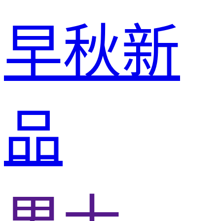
早秋新
品