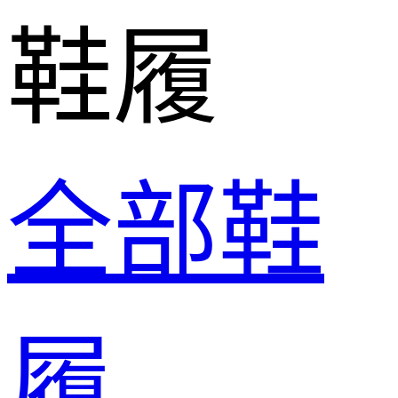
鞋履
全部鞋
履