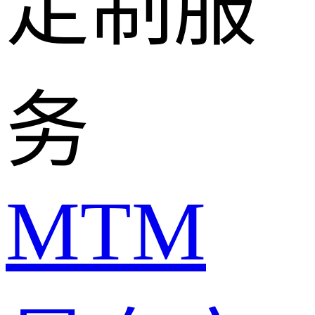
定制服
务
MTM