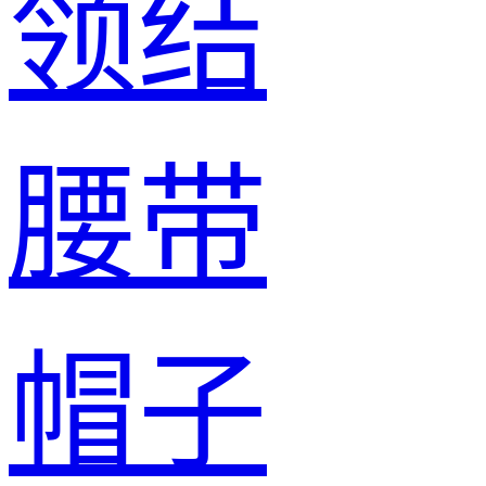
领结
腰带
帽子