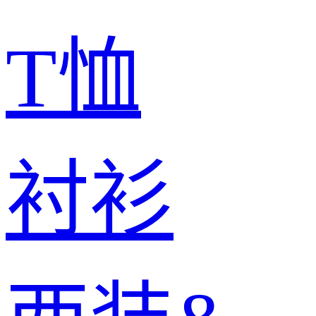
T恤
衬衫