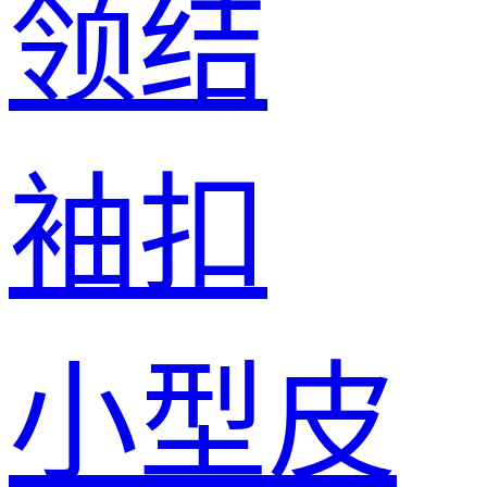
领结
袖扣
小型皮