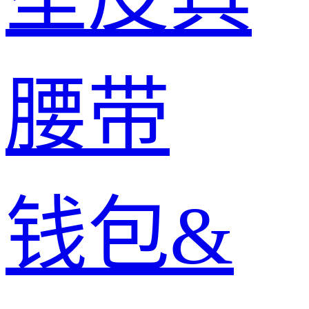
腰带
钱包&