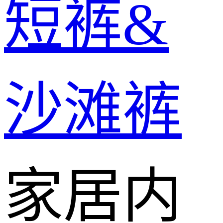
短裤&
沙滩裤
家居内