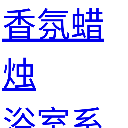
香氛蜡
烛
浴室系