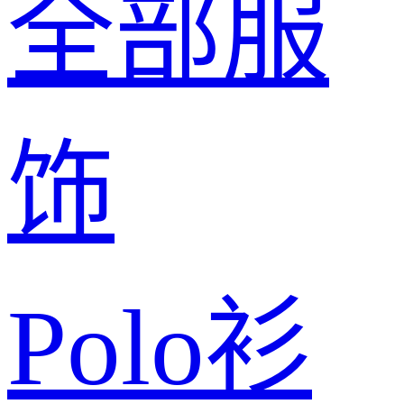
全部服
饰
Polo衫