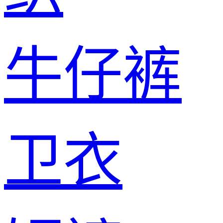
牛仔裤
卫衣