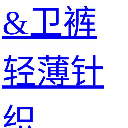
&卫裤
轻薄针
织