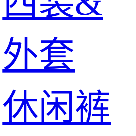
西装&
外套
休闲裤