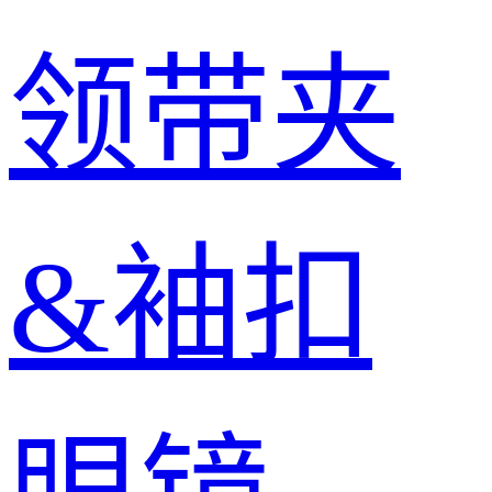
领带夹
&袖扣