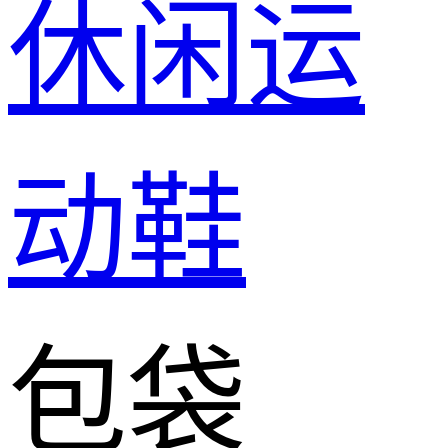
休闲运
动鞋
包袋