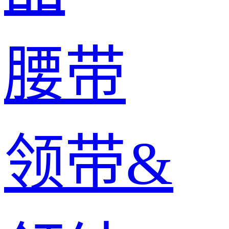
腰带
领带&