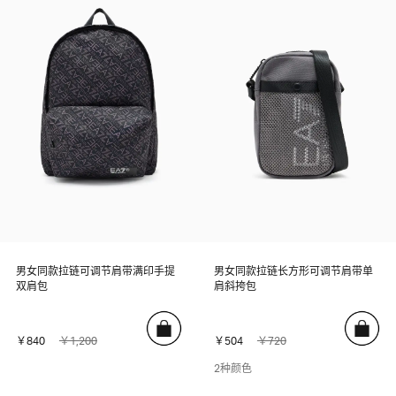
男女同款拉链可调节肩带满印手提
男女同款拉链长方形可调节肩带单
双肩包
肩斜挎包
￥840
￥1,200
￥504
￥720
2种颜色