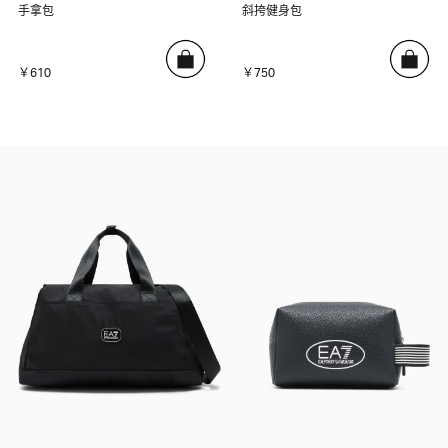
手拿包
斜挎健身包
￥610
￥750