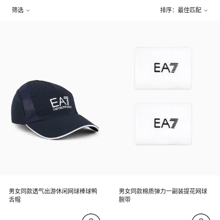
筛选
排序：最佳匹配
男女同款透气出游休闲网球棒球鸭
男女同款棉质弹力一副装提花网球
舌帽
腕带