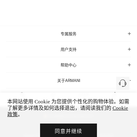
专属服务
用户支持
帮助中心
关于ARMANI
本网站使用 Cookie 为您提供个性化的购物体验。如需
微信
微博
小红书
抖音
了解更多详情及如何选择退出，请阅读我们的
Cookie
政策
。
沪公网安备 31010602005513号
电子营业执照
沪ICP备19041300号-1
同意并继续
©2026 乔治阿玛尼（上海）商贸有限公司 保留所有权利