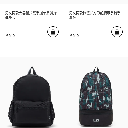
男女同款大容量拉链手提单肩斜挎
男女同款拉链长方形配腕带手提手
健身包
拿包
￥640
￥640